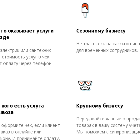
кто оказывает услуги
Сезонному бизнесу
езде
Не тратьтесь на кассы и пин
 электрик или сантехник
для временных сотрудников.
 стоимость услуг в чек
т оплату через телефон.
у кого есть услуга
Крупному бизнесу
ывоза
Передавайте данные о прода
 оформите чек, если клиент
товарах в вашу систему учёта
заказ в онлайне или
Мы поможем с синхронизаци
фону. И принимайте оплату,