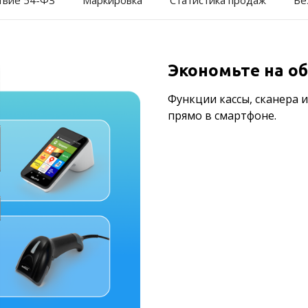
твие 54-ФЗ
Маркировка
Статистика продаж
Бе
Экономьте на о
Функции кассы, сканера 
прямо в смартфоне.