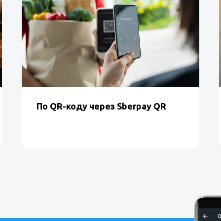
артфоном
ре и сервис Tap on Phone.
 онлайн
в Личном кабинете
По QR-коду через Sberpay QR
в Личном кабинете Эвотора
.