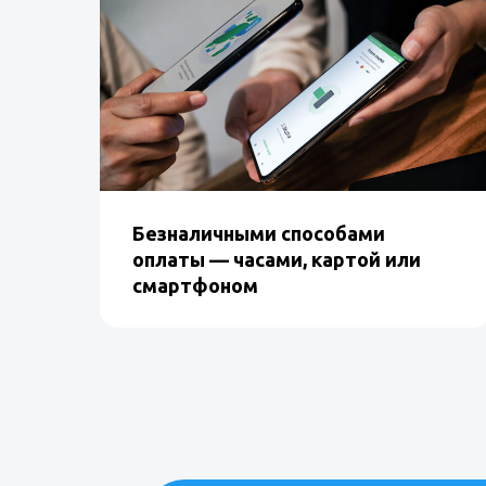
Принимайте безнал см
Для этого нужен эквайринг в Сбе
Можно подключить всё за 2 дня
Эвотора
без очередей в банке.
Безналичными способами
оплаты — часами, картой или
ОСТАВИТЬ ЗАЯВКУ
смартфоном
Чтобы заявка открылась,
зарегистрируйтесь 
Регистрация занимает меньше минуты.
Какие данные нужны для анкеты